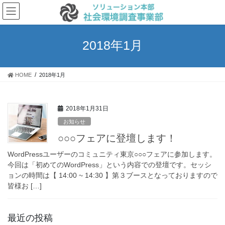
コ
ナ
ン
ビ
テ
ゲ
ン
ー
2018年1月
ツ
シ
へ
ョ
ス
ン
HOME
2018年1月
キ
に
ッ
移
プ
動
2018年1月31日
お知らせ
○○○フェアに登壇します！
WordPressユーザーのコミュニティ東京○○○フェアに参加します。
今回は「初めてのWordPress」という内容での登壇です。セッシ
ョンの時間は【 14:00 ~ 14:30 】第３ブースとなっておりますので
皆様お […]
最近の投稿